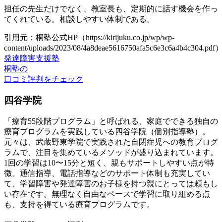
担任の先生だけでなく、教室長も、定期的に話す機会を作っ
てくれている。相談しやすい体制である。
引用元：桐塾公式HP（https://kirijuku.co.jp/wp/wp-
content/uploads/2023/08/4a8deae5616750afa5c6e3c6a4b4c304.pdf
発達障害支援塾
桐塾の
口コミ評判をチェック
四谷学院
「療育55段階プログラム」と呼ばれる、家庭でできる独自の
療育プログラムを実践している四谷学院（個別指導塾）。
元々は、武蔵野東学院で実践された自閉症児への教育プログ
ラムで、注目を集めているメソッドが盛り込まれています。
1回の学習は10〜15分と短く、親もサポートしやすい点が特
徴。通信指導、電話指導などのサポート体制も充実してい
て、学習障害や発達障害のお子様を持つ親にとっては頼もし
い存在です。無理なく自由なペースで学習に取り組める点
も、支持を得ている療育プログラムです。