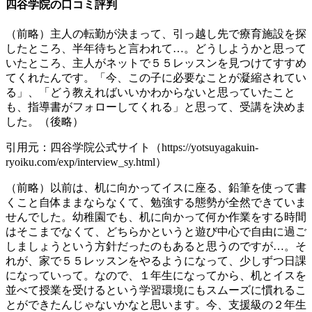
四谷学院の口コミ評判
（前略）主人の転勤が決まって、引っ越し先で療育施設を探
したところ、半年待ちと言われて…。どうしようかと思って
いたところ、主人がネットで５５レッスンを見つけてすすめ
てくれたんです。「今、この子に必要なことが凝縮されてい
る」、「どう教えればいいかわからないと思っていたこと
も、指導書がフォローしてくれる」と思って、受講を決めま
した。（後略）
引用元：四谷学院公式サイト（https://yotsuyagakuin-
ryoiku.com/exp/interview_sy.html）
（前略）以前は、机に向かってイスに座る、鉛筆を使って書
くこと自体ままならなくて、勉強する態勢が全然できていま
せんでした。幼稚園でも、机に向かって何か作業をする時間
はそこまでなくて、どちらかというと遊び中心で自由に過ご
しましょうという方針だったのもあると思うのですが…。そ
れが、家で５５レッスンをやるようになって、少しずつ日課
になっていって。なので、１年生になってから、机とイスを
並べて授業を受けるという学習環境にもスムーズに慣れるこ
とができたんじゃないかなと思います。今、支援級の２年生