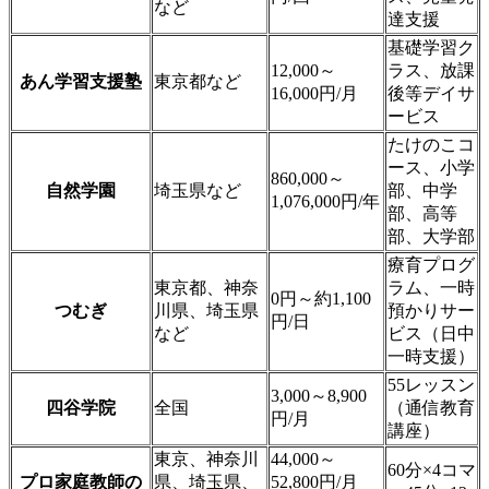
など
達支援
基礎学習ク
12,000～
ラス、放課
あん学習支援塾
東京都など
16,000円/月
後等デイサ
ービス
たけのこコ
ース、小学
860,000～
自然学園
埼玉県など
部、中学
1,076,000円/年
部、高等
部、大学部
療育プログ
東京都、神奈
ラム、一時
0円～約1,100
つむぎ
川県、埼玉県
預かりサー
円/日
など
ビス（日中
一時支援）
55レッスン
3,000～8,900
四谷学院
全国
（通信教育
円/月
講座）
東京、神奈川
44,000～
60分×4コマ
プロ家庭教師の
県、埼玉県、
52,800円/月