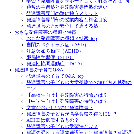
学習・発達障害をサポートしてくれる塾とは_top
通常の学習塾と発達障害専門塾の違い
発達障害専門の塾に通うメリット
発達障害専門塾の授業内容と料金目安
発達障害の方が安心して通える塾
おもな発達障害の種類と特徴
おもな発達障害の種類と特徴_top
自閉スペクトラム症（ASD）
注意欠如多動症（ADHD）
限局性学習症（SLD）
発達性協調運動症（DCD）
発達障害の子育てQ&A
発達障害の子育てQ&A_top
発達障害の子どもの大学受験での選び方と勉強の
コツ
【高校生向け】発達障害の特徴とは？
【中学生向け】発達障害の特徴とは？
文章がおかしいのは発達障害？
発達障害の子どもが高卒資格を得るには？
ADHDは遺伝するもの？
発達障害の子どもの学習法とは？
発語の遅れ（言語発達遅滞）は発達障害？発語遅