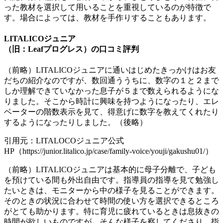
った教材を選択して用いることを重視しているのが特徴で
す。場合によっては、教材を手作りすることもあります。
LITALICOジュニア
（旧：Leafプログレス）の口コミ評判
（前略）LITALICOジュニアに通いはじめたきっかけはお友
だちの紹介なのですが、数回通ううちに、数字の１と２まで
しか理解できていなかった息子が５まで数えられるようにな
りました。そこから時計に興味を持つようになったり、エレ
ベーターの階数表示を見て、得意げに数字を教えてくれたり
するようになったりしました。（後略）
引用元：LITALOCOジュニア公式
HP（https://junior.litalico.jp/case/family-voice/youji/gakushu01/）
（前略）LITALICOジュニアは基本的に母子分離で、子ども
を預けている間も外出自由です。指導員の指導を見て勉強し
たいときは、モニターから中の様子を見ることができます。
そのときの状況に合わせて時間の使い方を選択できるところ
がとても助かります。特に育児に疲れているときは息抜きの
時間が欲しいものですが、そんな様子を察してくださり、指