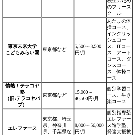
校生のため
のフリース
クール
あたまの体
操コース、
イングリッ
シュコー
東京未来大学
5,500～8,500
ス、ITコー
東京都など
こどもみらい園
円/月
ス、アート
コース、ダ
ンスコー
ス、体操コ
ース
情熱！テラコヤ
個別学習コ
塾
15,000～
東京都など
ース、生き
（旧:テラコヤバ
46,500円/月
楽コース
ブ）
個別指導塾
東京都、埼玉
エレファー
県、神奈川
8,000～56,000
ス進学塾、
エレファース
県、千葉県な
円/月
発達支援教