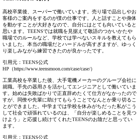
高校卒業後、スーパーで働いています。売り場で品出しやお
客様のご案内をするのが僕の仕事です。人と話すことや身体
を動かすことが大好きなので、自分にはとても向いていると
思います。TEENSでは就職を見据えて敬語のつかいかたや
職場でのルールなど、学校では学べないスキルを教えてもら
いました。本当の職場だとハードルが高すぎますが、ゆっく
り楽しみながら練習できたのが良かったです。
引用元：TEENS公式
HP（https://www.teensmoon.com/case/case/）
工業高校を卒業した後、大手電機メーカーのグループ会社に
就職。手先の器用さを活かしてエンジニアとして働いていま
す。始めは失敗ばかりで正直辞めたくて仕方がなかったので
すが、同僚や先輩に助けてもらうことでなんとか乗り切るこ
とができました。中学までは学校を休みがちだった私がこう
して社会で頑張れているのは、「自分が楽しめることを見つ
けよう」と応援し続けてくれたTEENSのお陰だと思ってい
ます。
引用元：TEENS公式