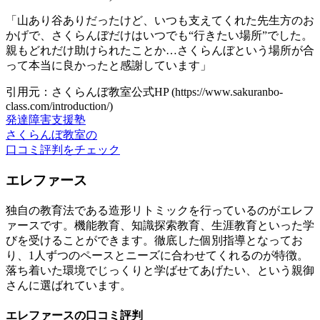
「山あり谷ありだったけど、いつも支えてくれた先生方のお
かげで、さくらんぼだけはいつでも“行きたい場所”でした。
親もどれだけ助けられたことか…さくらんぼという場所が合
って本当に良かったと感謝しています」
引用元：さくらんぼ教室公式HP (https://www.sakuranbo-
class.com/introduction/)
発達障害支援塾
さくらんぼ教室の
口コミ評判をチェック
エレファース
独自の教育法である造形リトミックを行っているのがエレフ
ァースです。機能教育、知識探索教育、生涯教育といった学
びを受けることができます。徹底した個別指導となってお
り、1人ずつのペースとニーズに合わせてくれるのが特徴。
落ち着いた環境でじっくりと学ばせてあげたい、という親御
さんに選ばれています。
エレファースの口コミ評判