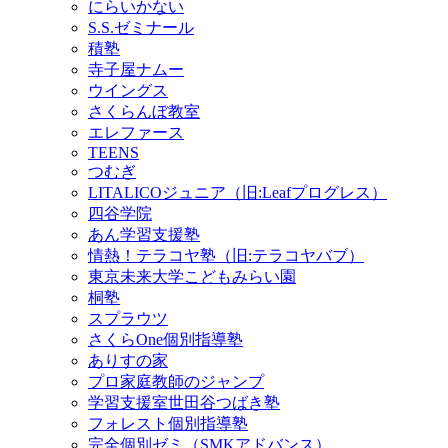
にらいかない
S.S.ゼミナール
積塾
寺子屋ナムー
ウイングス
さくらんぼ教室
エレファース
TEENS
つむぎ
LITALICOジュニア（旧:Leafプログレス）
四谷学院
あん学習支援塾
情熱！テラコヤ塾（旧:テラコヤバブ）
東京未来大学こどもみらい園
桐塾
スプラウツ
さくらOne個別指導塾
ありすの家
プロ家庭教師のジャンプ
学習支援室世田谷つばき塾
フォレスト個別指導塾
完全個別ゼミ（SMKアドバンス）