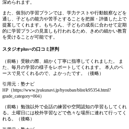
深められます。
また、個別の学習プランでは、学力テストや行動観察などを
通し、子どもの能力や苦手とすることを把握・評価した上で
提案してくれます。もちろん、子どもの成長に合わせて定期
的に学習プランの見直しも行われるため、きめの細かい教育
を受けることが可能です。
スタジオplus+の口コミ評判
（前略）受験の際、細かく丁寧に指導してくれました。 ま
た、毎月の学習の様子をレポートしてくれます。 本人のペ
ースで見てくれるので、よかったです。（後略）
引用元：塾ナビ
HP（https://www.jyukunavi.jp/hyouban/blist/k95354.html?
grade_category=004）
（前略）勉強以外で会話の練習や空間認知の学習もしてくれ
る。土曜日には校外学習などで色々な場所に連れて行ってく
れる。（後略）