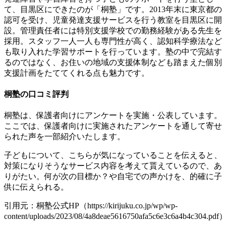
て、目黒区にできたのが「桐塾」です。2013年末に東京都の
認可を受け、児童発達支援サービスを行う教室を目黒区に開
設。管理責任者には特別支援学校での勤務経験がある先生を
採用。スタッフ一人一人も専門性が高く、認知科学療法など
も取り入れた学習サポートを行っています。塾の中で完結す
るのではなく、お住いの地域の支援体制なども踏まえた個別
支援計画をたててくれる点も魅力です。
桐塾の口コミ評判
桐塾は、保護者向けにアンケートを実施・公表しています。
ここでは、保護者向けに実施されたアンケートを通して寄せ
られた声を一部紹介いたします。
子どもについて、こちらが気になっていることを伝えると、
対策になりそうなサービス内容を考えて貰えているので、あ
りがたい。何が次の目標か？や自宅での声かけを、的確に子
供に伝えられる。
引用元：桐塾公式HP（https://kirijuku.co.jp/wp/wp-
content/uploads/2023/08/4a8deae5616750afa5c6e3c6a4b4c304.pdf