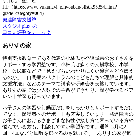
引用元：塾ナビ
HP（https://www.jyukunavi.jp/hyouban/blist/k95354.html?
grade_category=004）
発達障害支援塾
スタジオplus+の
口コミ評判をチェック
ありすの家
特別支援教育士である代表の小林氏が発達障害のお子さんを
サポートする学習塾です。小林氏は多くの支援学校、小学
校、公民館などで「見えづらいわかりにくい障害をどう伝え
るのか」「自閉症スペクトラムのこどもたちの理解と具体的
支援方法」などのテーマで講演や研修会を実施しています。
ありすの家では少人数での学習ができたり、親が学べるペア
レント学習も行っています。
お子さんの学習や行動面だけをしっかりとサポートするだけ
でなく、保護者へのサポートも充実しています。発達障害の
お子さんにおけるさまざまな特性や接し方で困っている方や
悩んでいる方も、相談しやすい学習塾です。通塾も月に2
回、4回などと回数を選べるのも魅力です。ありすの家が気