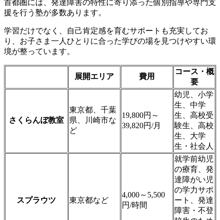
首都圏には、発達障害の特性に寄り添った個別指導や専門支
援を行う塾が多数あります。
学習だけでなく、自己肯定感を育むサポートも充実してお
り、お子さま一人ひとりに合った学びの場を見つけやすい環
境が整っています。
コース・概
展開エリア
費用
要
幼児、小学
生、中学
東京都、千葉
19,800円～
生、高校受
さくらんぼ教室
県、川崎市な
39,820円/月
験生、高校
ど
生、大学
生・社会人
就学前幼児
の療育、発
達障がい児
の学力サポ
4,000～5,500
スプラウツ
東京都など
ート、発達
円/時間
障害・不登