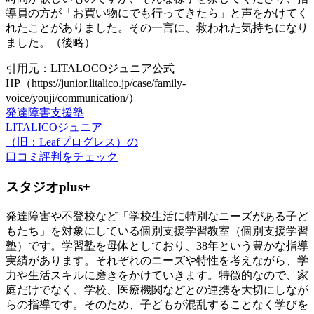
導員の方が「お買い物にでも行ってきたら」と声をかけてく
れたことがありました。その一言に、救われた気持ちになり
ました。（後略）
引用元：LITALOCOジュニア公式
HP（https://junior.litalico.jp/case/family-
voice/youji/communication/）
発達障害支援塾
LITALICOジュニア
（旧：Leafプログレス）の
口コミ評判をチェック
スタジオplus+
発達障害や不登校など「学校生活に特別なニーズがある子ど
もたち」を対象にしている個別支援学習教室（個別支援学習
塾）です。学習塾を母体としており、38年という豊かな指導
実績があります。それぞれのニーズや特性を考えながら、学
力や生活スキルに磨きをかけていきます。特徴的なので、家
庭だけでなく、学校、医療機関などとの連携を大切にしなが
らの指導です。そのため、子どもが混乱することなく学びを