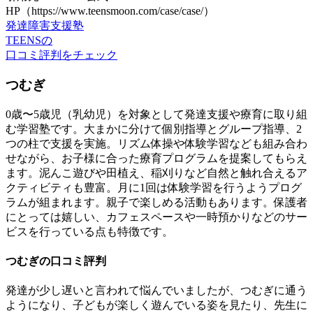
HP（https://www.teensmoon.com/case/case/）
発達障害支援塾
TEENSの
口コミ評判をチェック
つむぎ
0歳〜5歳児（乳幼児）を対象として発達支援や療育に取り組
む学習塾です。大まかに分けて個別指導とグループ指導、2
つの柱で支援を実施。リズム体操や体験学習なども組み合わ
せながら、お子様に合った療育プログラムを提案してもらえ
ます。泥んこ遊びや田植え、稲刈りなど自然と触れ合えるア
クティビティも豊富。月に1回は体験学習を行うようプログ
ラムが組まれます。親子で楽しめる活動もあります。保護者
にとっては嬉しい、カフェスペースや一時預かりなどのサー
ビスを行っている点も特徴です。
つむぎの口コミ評判
発達が少し遅いと言われて悩んでいましたが、つむぎに通う
ようになり、子どもが楽しく遊んでいる姿を見たり、先生に