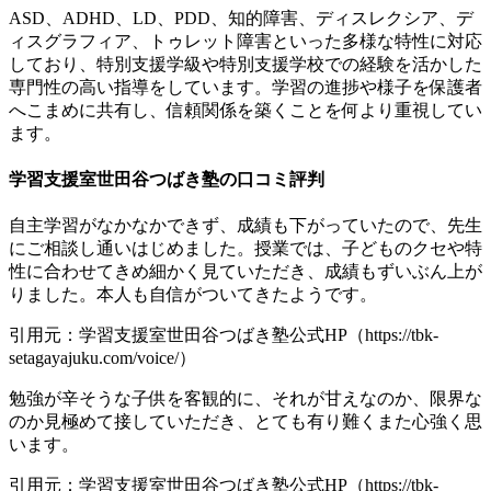
ASD、ADHD、LD、PDD、知的障害、ディスレクシア、デ
ィスグラフィア、トゥレット障害といった多様な特性に対応
しており、特別支援学級や特別支援学校での経験を活かした
専門性の高い指導をしています。学習の進捗や様子を保護者
へこまめに共有し、信頼関係を築くことを何より重視してい
ます。
学習支援室世田谷つばき塾の口コミ評判
自主学習がなかなかできず、成績も下がっていたので、先生
にご相談し通いはじめました。授業では、子どものクセや特
性に合わせてきめ細かく見ていただき、成績もずいぶん上が
りました。本人も自信がついてきたようです。
引用元：学習支援室世田谷つばき塾公式HP（https://tbk-
setagayajuku.com/voice/）
勉強が辛そうな子供を客観的に、それが甘えなのか、限界な
のか見極めて接していただき、とても有り難くまた心強く思
います。
引用元：学習支援室世田谷つばき塾公式HP（https://tbk-