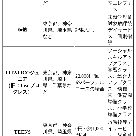
ど
室エレファ
ース
未就学児童
東京都、神奈
対象放課後
桐塾
川県、埼玉県
記載なし
デイサービ
など
ス、個別指
導
ソーシャル
スキルアッ
プクラス、
学習クラ
LITALICOジュ
東京都、神奈
22,000円/回
ス、総合力
ニア
川県、埼玉
※パーソナル
アップクラ
（旧：Leafプロ
県、千葉県な
コースの場合
ス、幼稚
グレス）
ど
園・保育園
準備クラ
ス、小学校
準備クラス
放課後等デ
東京都、神奈
0円～約1,000
イサービ
川県、埼玉県
TEENS
円/回
ス、児童発