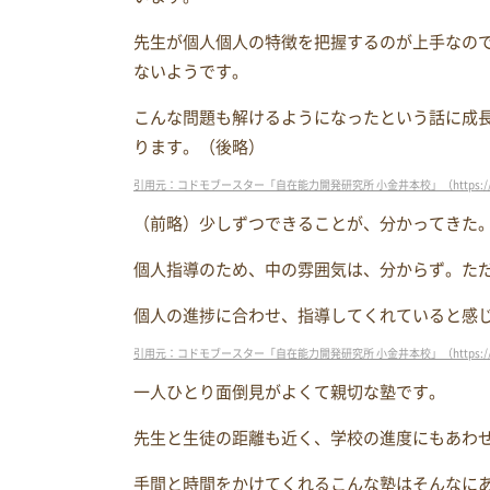
先生が個人個人の特徴を把握するのが上手なの
ないようです。
こんな問題も解けるようになったという話に成
ります。（後略）
引用元：コドモブースター「自在能力開発研究所 小金井本校」（https://kodomo-b
（前略）少しずつできることが、分かってきた
個人指導のため、中の雰囲気は、分からず。た
個人の進捗に合わせ、指導してくれていると感
引用元：コドモブースター「自在能力開発研究所 小金井本校」（https://kodomo-b
一人ひとり面倒見がよくて親切な塾です。
先生と生徒の距離も近く、学校の進度にもあわ
手間と時間をかけてくれるこんな塾はそんなに