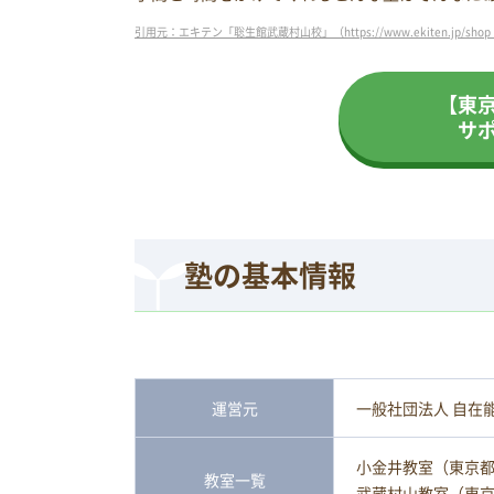
引用元：エキテン「聡生館武蔵村山校」（https://www.ekiten.jp/shop_601
【東
サ
塾の基本情報
運営元
一般社団法人 自在
小金井教室（東京
教室一覧
武蔵村山教室（東