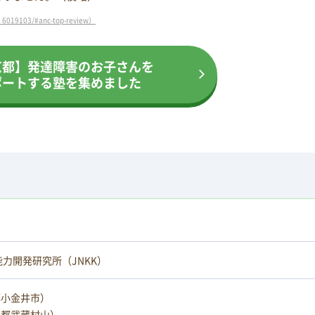
9103/#anc-top-review）
京都】発達障害のお子さんを
ポートする塾を集めました
能力開発研究所（JNKK）
都小金井市）
京都武蔵村山）