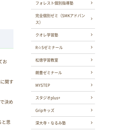
フォレスト個別指導塾
完全個別ゼミ（SMKアドバン
ス）
クオレ学習塾
R☆Sゼミナール
松徳学習教室
てお
朗豊ゼミナール
体に関す
MYSTEP
スタジオplus+
ので決め
Gripキッズ
ると思
深大寺・なるみ塾