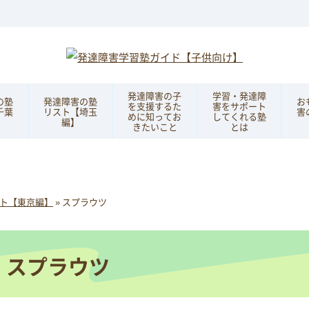
発達障害の子
学習・発達障
の塾
発達障害の塾
お
を支援するた
害をサポート
千葉
リスト【埼玉
害
めに知ってお
してくれる塾
編】
きたいこと
とは
ト【東京編】
»
スプラウツ
スプラウツ