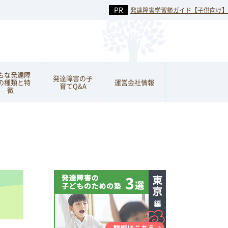
発達障害学習塾ガイド【子供向け】
もな発達障
発達障害の子
の種類と特
運営会社情報
育てQ&A
徴