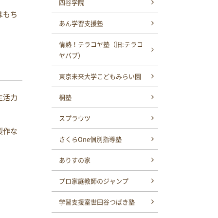
四谷学院
はもち
あん学習支援塾
情熱！テラコヤ塾（旧:テラコ
ヤバブ）
東京未来大学こどもみらい園
生活力
桐塾
スプラウツ
製作な
さくらOne個別指導塾
ありすの家
プロ家庭教師のジャンプ
学習支援室世田谷つばき塾