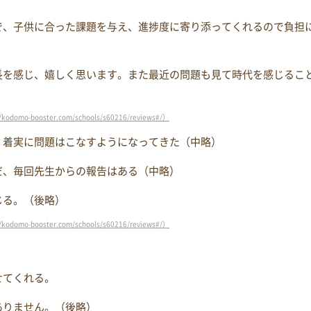
で、子供に合った課題を与え、進捗度に寄り添ってくれるので負担
長を感じ、嬉しく思います。また最近の問題も見て時代を感じるこ
ooster.com/schools/s60216/reviews#/）
。着実に問題はこなすようになってきた（中略）
だ、毎回先生からの報告はある（中略）
じる。（後略）
ooster.com/schools/s60216/reviews#/）
せてくれる。
ありません。（後略）