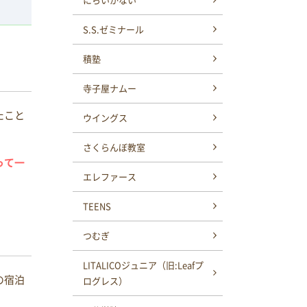
S.S.ゼミナール
積塾
寺子屋ナムー
たこと
ウイングス
さくらんぼ教室
って一
エレファース
TEENS
つむぎ
LITALICOジュニア（旧:Leafプ
の宿泊
ログレス）