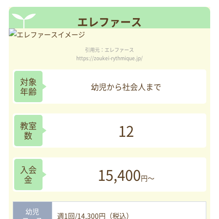
エレファース
引用元：エレファース
https://zoukei-rythmique.jp/
対象
幼児から社会人まで
年齢
教室
12
数
入会
15,400
金
円～
幼児
週1回/14,300円（税込）