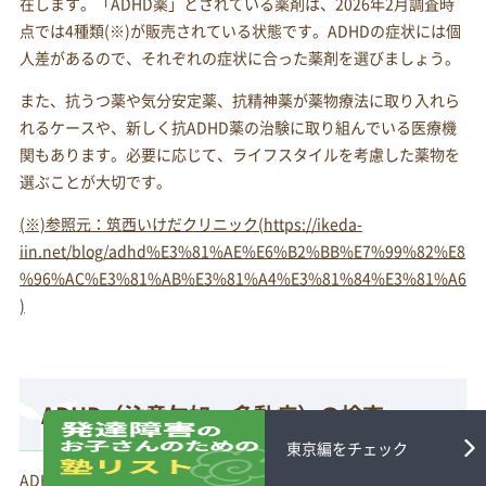
在します。「ADHD薬」とされている薬剤は、2026年2月調査時
点では4種類(※)が販売されている状態です。ADHDの症状には個
人差があるので、それぞれの症状に合った薬剤を選びましょう。
また、抗うつ薬や気分安定薬、抗精神薬が薬物療法に取り入れら
れるケースや、新しく抗ADHD薬の治験に取り組んでいる医療機
関もあります。必要に応じて、ライフスタイルを考慮した薬物を
選ぶことが大切です。
(※)参照元：筑西いけだクリニック(https://ikeda-
iin.net/blog/adhd%E3%81%AE%E6%B2%BB%E7%99%82%E8
%96%AC%E3%81%AB%E3%81%A4%E3%81%84%E3%81%A6
)
ADHD（注意欠如・多動症）の検査
東京編をチェック
ADHDを検査する方法は多岐にわたります。診断自体は、問診後