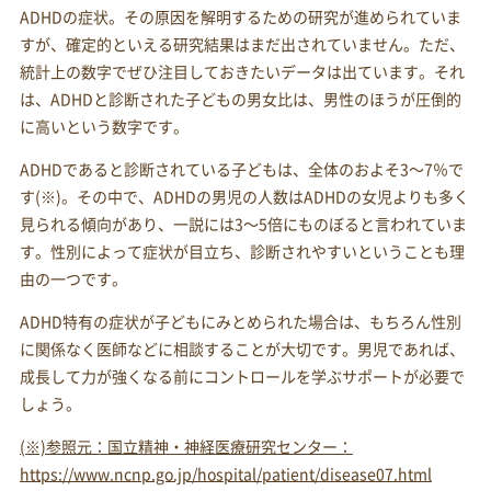
ADHDの症状。その原因を解明するための研究が進められていま
すが、確定的といえる研究結果はまだ出されていません。ただ、
統計上の数字でぜひ注目しておきたいデータは出ています。それ
は、ADHDと診断された子どもの男女比は、男性のほうが圧倒的
に高いという数字です。
ADHDであると診断されている子どもは、全体のおよそ3～7％で
す(※)。その中で、ADHDの男児の人数はADHDの女児よりも多く
見られる傾向があり、一説には3～5倍にものぼると言われていま
す。性別によって症状が目立ち、診断されやすいということも理
由の一つです。
ADHD特有の症状が子どもにみとめられた場合は、もちろん性別
に関係なく医師などに相談することが大切です。男児であれば、
成長して力が強くなる前にコントロールを学ぶサポートが必要で
しょう。
(※)参照元：国立精神・神経医療研究センター：
https://www.ncnp.go.jp/hospital/patient/disease07.html