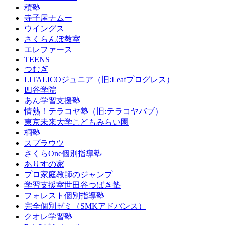
積塾
寺子屋ナムー
ウイングス
さくらんぼ教室
エレファース
TEENS
つむぎ
LITALICOジュニア（旧:Leafプログレス）
四谷学院
あん学習支援塾
情熱！テラコヤ塾（旧:テラコヤバブ）
東京未来大学こどもみらい園
桐塾
スプラウツ
さくらOne個別指導塾
ありすの家
プロ家庭教師のジャンプ
学習支援室世田谷つばき塾
フォレスト個別指導塾
完全個別ゼミ（SMKアドバンス）
クオレ学習塾