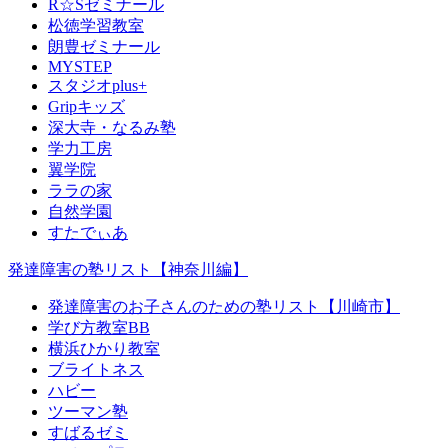
R☆Sゼミナール
松徳学習教室
朗豊ゼミナール
MYSTEP
スタジオplus+
Gripキッズ
深大寺・なるみ塾
学力工房
翼学院
ララの家
自然学園
すたでぃあ
発達障害の塾リスト【神奈川編】
発達障害のお子さんのための塾リスト【川崎市】
学び方教室BB
横浜ひかり教室
ブライトネス
ハビー
ツーマン塾
すばるゼミ