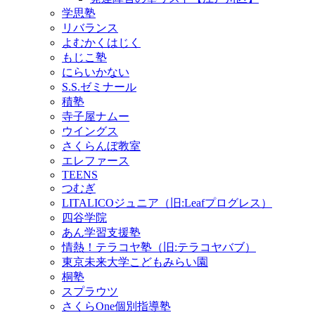
学思塾
リバランス
よむかくはじく
もじこ塾
にらいかない
S.S.ゼミナール
積塾
寺子屋ナムー
ウイングス
さくらんぼ教室
エレファース
TEENS
つむぎ
LITALICOジュニア（旧:Leafプログレス）
四谷学院
あん学習支援塾
情熱！テラコヤ塾（旧:テラコヤバブ）
東京未来大学こどもみらい園
桐塾
スプラウツ
さくらOne個別指導塾