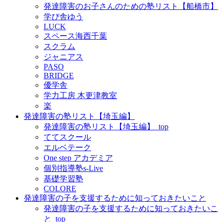
発達障害のお子さんのための塾リスト【船橋市】
学び舎ゆう
LUCK
スペース海西千葉
スクラム
ジャニアス
PASO
BRIDGE
優学舎
学力工房 木更津教室
楽
発達障害の塾リスト【埼玉編】
発達障害の塾リスト【埼玉編】_top
ててスクール
エルベテーク
One step アカデミア
個別指導塾s-Live
基礎学習塾
COLORE
発達障害の子を支援するために知っておきたいこと
発達障害の子を支援するために知っておきたいこ
と_top