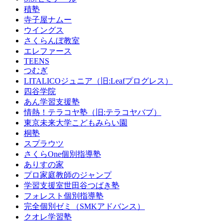
積塾
寺子屋ナムー
ウイングス
さくらんぼ教室
エレファース
TEENS
つむぎ
LITALICOジュニア（旧:Leafプログレス）
四谷学院
あん学習支援塾
情熱！テラコヤ塾（旧:テラコヤバブ）
東京未来大学こどもみらい園
桐塾
スプラウツ
さくらOne個別指導塾
ありすの家
プロ家庭教師のジャンプ
学習支援室世田谷つばき塾
フォレスト個別指導塾
完全個別ゼミ（SMKアドバンス）
クオレ学習塾