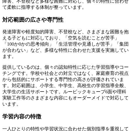
障害、不登校など多様な困難に対応し、個々の特性に合わせ
て柔軟に指導する体制が整っています。
対応範囲の広さや専門性
発達障害や軽度知的障害、不登校など、さまざまな困難を抱
える子どもに対応しており、「空気を読むことが苦手」
「100か0かの思考傾向」「生活管理や見通しが苦手」「集団
が合わない」など、
多様な特性に合わせた支援
を実施してい
ます。
提供しているのは、個々の認知特性に応じた学習指導やコー
チングです。学校や社会との対立ではなく、
家庭療育の視点
から包括的にサポート
する専門性の高さが評価されていま
す。対応範囲は、小学生、中学生、高校生の学習指導全般、
大学生の生活サポートです。ルービックキューブ6面や理科
実験工作等のさまざまな内容にもオーダーメイドで対応して
います。
学習内容の特徴
一人ひとりの特性や学習状況に合わせた個別指導を重視して