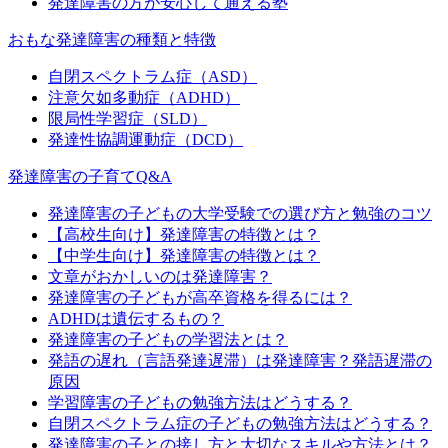
発達障害の方が安心して通える塾
おもな発達障害の種類と特徴
自閉スペクトラム症（ASD）
注意欠如多動症（ADHD）
限局性学習症（SLD）
発達性協調運動症（DCD）
発達障害の子育てQ&A
発達障害の子どもの大学受験での選び方と勉強のコツ
【高校生向け】発達障害の特徴とは？
【中学生向け】発達障害の特徴とは？
文章がおかしいのは発達障害？
発達障害の子どもが高卒資格を得るには？
ADHDは遺伝するもの？
発達障害の子どもの学習法とは？
発語の遅れ（言語発達遅滞）は発達障害？発語遅滞の
原因
学習障害の子どもの勉強方法はどうする？
自閉スペクトラム症の子どもの勉強方法はどうする？
発達障害の子との接し方と大切なスキルや方法とは？