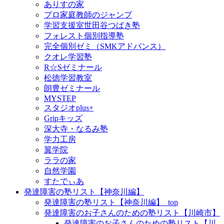
ありすの家
プロ家庭教師のジャンプ
学習支援室世田谷つばき塾
フォレスト個別指導塾
完全個別ゼミ（SMKアドバンス）
クオレ学習塾
R☆Sゼミナール
松徳学習教室
朗豊ゼミナール
MYSTEP
スタジオplus+
Gripキッズ
深大寺・なるみ塾
学力工房
翼学院
ララの家
自然学園
すたでぃあ
発達障害の塾リスト【神奈川編】
発達障害の塾リスト【神奈川編】_top
発達障害のお子さんのための塾リスト【川崎市】
発達障害のお子さんのための塾リスト【川