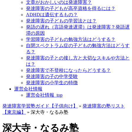
文章がおかしいのは発達障害？
発達障害の子どもが高卒資格を得るには？
ADHDは遺伝するもの？
発達障害の子どもの学習法とは？
発語の遅れ（言語発達遅滞）は発達障害？発語遅
滞の原因
学習障害の子どもの勉強方法はどうする？
自閉スペクトラム症の子どもの勉強方法はどうす
る？
発達障害の子との接し方と大切なスキルや方法と
は？
発達障害で不登校になったらどうする？
発達障害の子の中学受験
発達障害の小学生の特徴
運営会社情報
運営会社情報_top
発達障害学習塾ガイド【子供向け】
»
発達障害の塾リスト
【東京編】
»
深大寺・なるみ塾
深大寺・なるみ塾