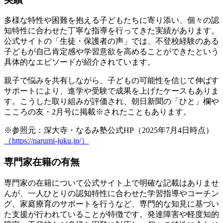
多様な特性や困難を抱える子どもたちに寄り添い、個々の認
知特性に合わせた丁寧な指導を行ってきた実績があります。
公式サイトの「生徒・保護者の声」では、不登校経験のある
子どもが自己肯定感や学習意欲を高めることができたという
具体的なエピソードが紹介されています。
親子で悩みを共有しながら、子どもの可能性を信じて伸ばす
サポートにより、進学や受験で成果を上げたケースもありま
す。こうした取り組みが評価され、
朝日新聞の「ひと」欄や
こころの友・2月号に掲載
※されたこともあります。
※参照元：深大寺・なるみ塾公式HP（2025年7月4日時点）
（https://narumi-juku.jp/）
専門家在籍の有無
専門家の在籍について公式サイト上で明確な記載はありませ
んが、
一人ひとりの認知特性に合わせた学習指導やコーチン
グ、家庭療育のサポート
を行うなど、専門的な知見に基づい
た支援が行われていることが特徴です。発達障害や軽度知的