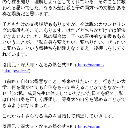
の存在を知り、理解しようとしてくれている、そのことに救
われる思いでした。なるみ塾は親と子の両方への支援がある
稀な場所だと思います。
子どもだけの支援場所もありますが、今は親のカウンセリン
グの場所もそこそこあります。けれどどちらかだけでは解決
できませんでした。私の場合は、子への直接的な支援もある
ということが、『私自身を変えたい、変わりたい、ぜったい
に変わる』という気持ちを間違えなく支え、後押しをしてく
れています。
引用元：深大寺・なるみ塾公式HP（
https://narumi-
juku.jp/voices/
）
（前略）自分の得意なこと、将来やりたいこと、行きたい大
学、何を聞かれても自信をもって答えることができなかった
1年前の私。成見先生に伴走していただいた日々を経て、私
は自分自身を正しく評価し、等身大の自分を認めることがで
きるようになりました。
これからもさらなる高みを目指して精進していきます。
引用元：深大寺・なるみ塾公式HP（
https://narumi-