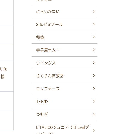
にらいかない
S.S.ゼミナール
積塾
寺子屋ナムー
ウイングス
内容
さくらんぼ教室
転載
エレファース
TEENS
つむぎ
LITALICOジュニア（旧:Leafプ
ログレス）