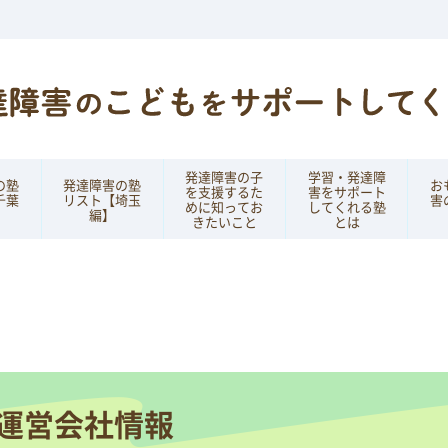
発達障害の子
学習・発達障
の塾
発達障害の塾
お
を支援するた
害をサポート
千葉
リスト【埼玉
害
めに知ってお
してくれる塾
編】
きたいこと
とは
運営会社情報