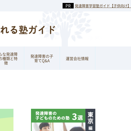
発達障害学習塾ガイド【子供向け】
もな発達障
発達障害の子
の種類と特
運営会社情報
育てQ&A
徴