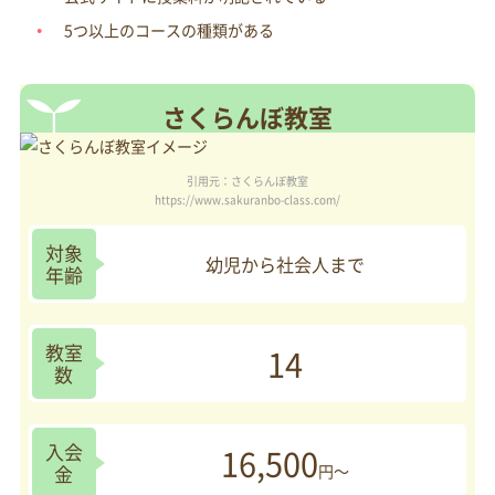
5つ以上のコースの種類がある
さくらんぼ教室
引用元：さくらんぼ教室
https://www.sakuranbo-class.com/
対象
幼児から社会人まで
年齢
教室
14
数
入会
16,500
金
円～