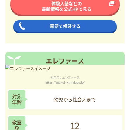
体験入塾などの
最新情報を
公式HPで見る
電話で相談する
エレファース
引用元：エレファース
https://zoukei-rythmique.jp/
対象
幼児から社会人まで
年齢
教室
12
数