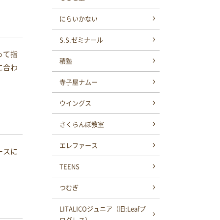
にらいかない
S.S.ゼミナール
って指
積塾
に合わ
寺子屋ナムー
ウイングス
さくらんぼ教室
エレファース
ースに
TEENS
つむぎ
LITALICOジュニア（旧:Leafプ
ログレス）