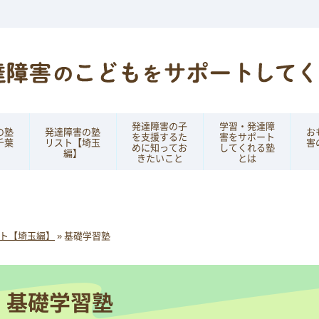
発達障害の子
学習・発達障
の塾
発達障害の塾
お
を支援するた
害をサポート
千葉
リスト【埼玉
害
めに知ってお
してくれる塾
編】
きたいこと
とは
ト【埼玉編】
»
基礎学習塾
基礎学習塾