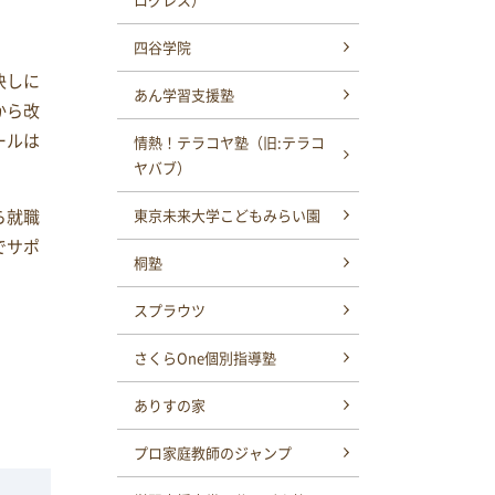
四谷学院
決しに
あん学習支援塾
から改
ールは
情熱！テラコヤ塾（旧:テラコ
ヤバブ）
ら就職
東京未来大学こどもみらい園
でサポ
桐塾
スプラウツ
さくらOne個別指導塾
ありすの家
プロ家庭教師のジャンプ