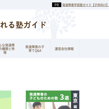
発達障害学習塾ガイド【子供向け】
もな発達障
発達障害の子
の種類と特
運営会社情報
育てQ&A
徴