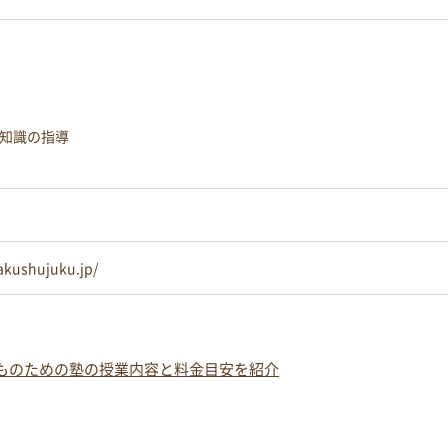
知識の指導
akushujuku.jp/
ものための塾の授業内容と料金目安を紹介