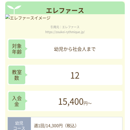
エレファース
引用元：エレファース
https://zoukei-rythmique.jp/
対象
幼児から社会人まで
年齢
教室
12
数
入会
15,400
金
円～
幼児
週1回/14,300円（税込）
コース