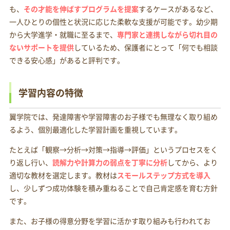
も、
その才能を伸ばすプログラムを提案
するケースがあるなど、
一人ひとりの個性と状況に応じた柔軟な支援が可能です。幼少期
から大学進学・就職に至るまで、
専門家と連携しながら切れ目の
ないサポートを提供
しているため、保護者にとって「何でも相談
できる安心感」があると評判です。
学習内容の特徴
翼学院では、発達障害や学習障害のお子様でも無理なく取り組め
るよう、個別最適化した学習計画を重視しています。
たとえば「観察→分析→対策→指導→評価」というプロセスをく
り返し行い、
読解力や計算力の弱点を丁寧に分析
してから、より
適切な教材を選定します。教材は
スモールステップ方式を導入
し、少しずつ成功体験を積み重ねることで自己肯定感を育む方針
です。
また、お子様の得意分野を学習に活かす取り組みも行われてお