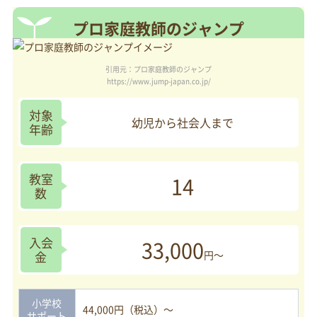
プロ家庭教師のジャンプ
引用元：プロ家庭教師のジャンプ
https://www.jump-japan.co.jp/
対象
幼児から社会人まで
年齢
教室
14
数
入会
33,000
金
円～
小学校
44,000円（税込）～
サポート