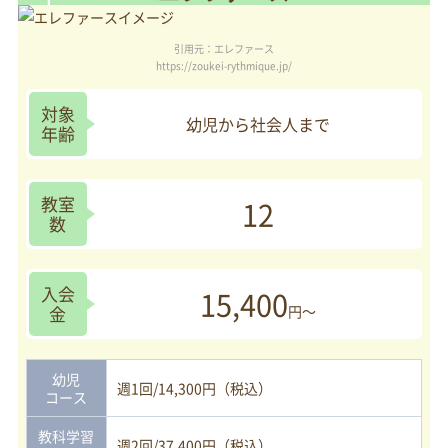
引用元：エレファース
https://zoukei-rythmique.jp/
対象
幼児から社会人まで
年齢
教室
12
数
入会
15,400
金
円～
幼児
週1回/14,300円（税込）
コース
教科学習
週2回/37,400円（税込）