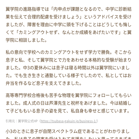
翼学院の進路指導では「内申点が課題となるので、中学に診断結
果を伝えて合理的配慮を受けましょう」というアドバイスを受け
ましたが、障害を理由に中学に頭を下げることはどうしても悔し
くて「カミングアウトせず、なんとか成績をあげたいです」と翼
学院に相談しました。
私の意向で学校へのカミングアウトをせず学力で勝負。そこから
息子と私、そして翼学院とで力をあわせる本格的な受験が始まり
ました。中3の夏休みには息子は寝る時間以外は翼学院にいまし
た。でも生き生きと通塾している様子でしたので、私としてはお
弁当を作るなど息子を支えてきました。
高等専門学校合格後も苦手な物理を翼学院にフォローしてもらい
ました。成人式の日は芦澤先生と祝杯をあげました。今は結婚し
て子どももいる息子の姿を見て、私自身も幸せと感じています。
引用元：翼学院公式HP（
https://tsubasa-gakuin.jp/business-1/
）
小3のときに息子が自閉スペクトラム症であることがわかりまし
た。私は息子の障害を受け入れて支援をしたいと思ってさまざま