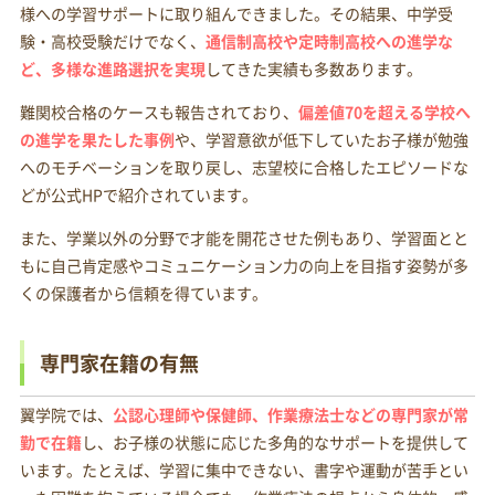
様への学習サポートに取り組んできました。その結果、中学受
験・高校受験だけでなく、
通信制高校や定時制高校への進学な
ど、多様な進路選択を実現
してきた実績も多数あります。
難関校合格のケースも報告されており、
偏差値70を超える学校へ
の進学を果たした事例
や、学習意欲が低下していたお子様が勉強
へのモチベーションを取り戻し、志望校に合格したエピソードな
どが公式HPで紹介されています。
また、学業以外の分野で才能を開花させた例もあり、学習面とと
もに自己肯定感やコミュニケーション力の向上を目指す姿勢が多
くの保護者から信頼を得ています。
専門家在籍の有無
翼学院では、
公認心理師や保健師、作業療法士などの専門家が常
勤で在籍
し、お子様の状態に応じた多角的なサポートを提供して
います。たとえば、学習に集中できない、書字や運動が苦手とい