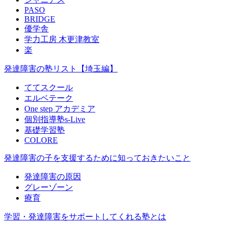
PASO
BRIDGE
優学舎
学力工房 木更津教室
楽
発達障害の塾リスト【埼玉編】
ててスクール
エルベテーク
One step アカデミア
個別指導塾s-Live
基礎学習塾
COLORE
発達障害の子を支援するために知っておきたいこと
発達障害の原因
グレーゾーン
療育
学習・発達障害をサポートしてくれる塾とは