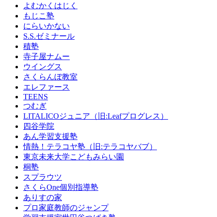
よむかくはじく
もじこ塾
にらいかない
S.S.ゼミナール
積塾
寺子屋ナムー
ウイングス
さくらんぼ教室
エレファース
TEENS
つむぎ
LITALICOジュニア（旧:Leafプログレス）
四谷学院
あん学習支援塾
情熱！テラコヤ塾（旧:テラコヤバブ）
東京未来大学こどもみらい園
桐塾
スプラウツ
さくらOne個別指導塾
ありすの家
プロ家庭教師のジャンプ