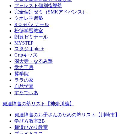
フォレスト個別指導塾
完全個別ゼミ（SMKアドバンス）
クオレ学習塾
R☆Sゼミナール
松徳学習教室
朗豊ゼミナール
MYSTEP
スタジオplus+
Gripキッズ
深大寺・なるみ塾
学力工房
翼学院
ララの家
自然学園
すたでぃあ
発達障害の塾リスト【神奈川編】
発達障害のお子さんのための塾リスト【川崎市】
学び方教室BB
横浜ひかり教室
ブライトネス