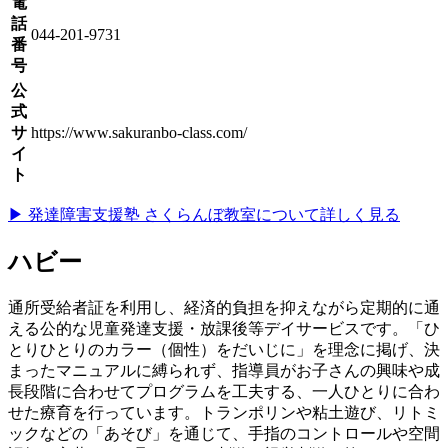
電
話
044-201-9731
番
号
公
式
サ
https://www.sakuranbo-class.com/
イ
ト
▶ 発達障害支援塾 さくらんぼ教室について詳しく見る
ハビー
通所受給者証を利用し、経済的負担を抑えながら定期的に通
える公的な児童発達支援・放課後等デイサービスです。「ひ
とりひとりのカラー（個性）をだいじに」を理念に掲げ、決
まったマニュアルに縛られず、指導員がお子さんの興味や成
長段階に合わせてプログラムを工夫する、一人ひとりに合わ
せた療育を行っています。トランポリンや粘土遊び、リトミ
ックなどの「あそび」を通じて、手指のコントロールや空間