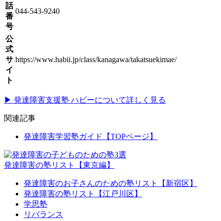
話
044-543-9240
番
号
公
式
サ
https://www.habii.jp/class/kanagawa/takatsuekimae/
イ
ト
▶ 発達障害支援塾 ハビーについて詳しく見る
関連記事
発達障害学習塾ガイド【TOPページ】
発達障害の塾リスト【東京編】
発達障害のお子さんのための塾リスト【新宿区】
発達障害の塾リスト【江戸川区】
学思塾
リバランス