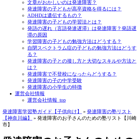
文章がおかしいのは発達障害？
発達障害の子どもが高卒資格を得るには？
ADHDは遺伝するもの？
発達障害の子どもの学習法とは？
発語の遅れ（言語発達遅滞）は発達障害？発語遅
滞の原因
学習障害の子どもの勉強方法はどうする？
自閉スペクトラム症の子どもの勉強方法はどうす
る？
発達障害の子との接し方と大切なスキルや方法と
は？
発達障害で不登校になったらどうする？
発達障害の子の中学受験
発達障害の小学生の特徴
運営会社情報
運営会社情報_top
発達障害学習塾ガイド【子供向け】
»
発達障害の塾リスト
【神奈川編】
»
発達障害のお子さんのための塾リスト【川崎
市】