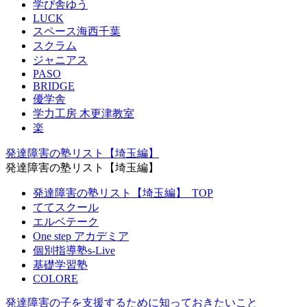
学び舎ゆう
LUCK
スペース海西千葉
スクラム
ジャニアス
PASO
BRIDGE
優学舎
学力工房 木更津教室
楽
発達障害の塾リスト【埼玉編】
発達障害の塾リスト【埼玉編】
発達障害の塾リスト【埼玉編】_TOP
ててスクール
エルベテーク
One step アカデミア
個別指導塾s-Live
基礎学習塾
COLORE
発達障害の子を支援するために知っておきたいこと