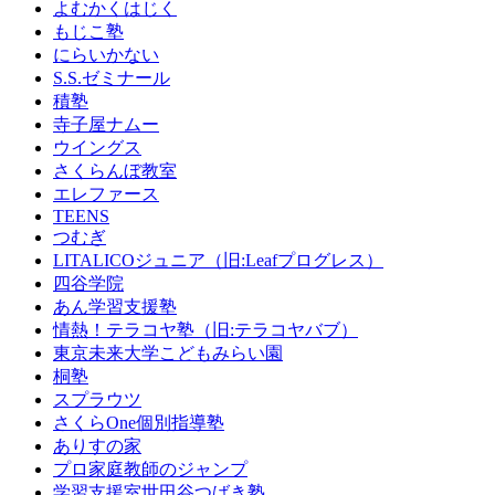
よむかくはじく
もじこ塾
にらいかない
S.S.ゼミナール
積塾
寺子屋ナムー
ウイングス
さくらんぼ教室
エレファース
TEENS
つむぎ
LITALICOジュニア（旧:Leafプログレス）
四谷学院
あん学習支援塾
情熱！テラコヤ塾（旧:テラコヤバブ）
東京未来大学こどもみらい園
桐塾
スプラウツ
さくらOne個別指導塾
ありすの家
プロ家庭教師のジャンプ
学習支援室世田谷つばき塾