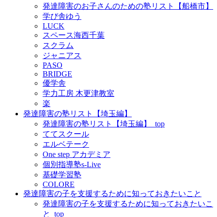
発達障害のお子さんのための塾リスト【船橋市】
学び舎ゆう
LUCK
スペース海西千葉
スクラム
ジャニアス
PASO
BRIDGE
優学舎
学力工房 木更津教室
楽
発達障害の塾リスト【埼玉編】
発達障害の塾リスト【埼玉編】_top
ててスクール
エルベテーク
One step アカデミア
個別指導塾s-Live
基礎学習塾
COLORE
発達障害の子を支援するために知っておきたいこと
発達障害の子を支援するために知っておきたいこ
と_top