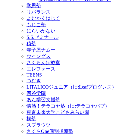
学思塾
リバランス
よむかくはじく
もじこ塾
にらいかない
S.S.ゼミナール
積塾
寺子屋ナムー
ウイングス
さくらんぼ教室
エレファース
TEENS
つむぎ
LITALICOジュニア（旧:Leafプログレス）
四谷学院
あん学習支援塾
情熱！テラコヤ塾（旧:テラコヤバブ）
東京未来大学こどもみらい園
桐塾
スプラウツ
さくらOne個別指導塾