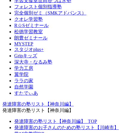
学習支援室世田谷つばき塾
フォレスト個別指導塾
完全個別ゼミ（SMKアドバンス）
クオレ学習塾
R☆Sゼミナール
松徳学習教室
朗豊ゼミナール
MYSTEP
スタジオplus+
Gripキッズ
深大寺・なるみ塾
学力工房
翼学院
ララの家
自然学園
すたでぃあ
発達障害の塾リスト【神奈川編】
発達障害の塾リスト【神奈川編】
発達障害の塾リスト【神奈川編】_TOP
発達障害のお子さんのための塾リスト【川崎市】