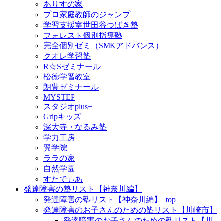
ありすの家
プロ家庭教師のジャンプ
学習支援室世田谷つばき塾
フォレスト個別指導塾
完全個別ゼミ（SMKアドバンス）
クオレ学習塾
R☆Sゼミナール
松徳学習教室
朗豊ゼミナール
MYSTEP
スタジオplus+
Gripキッズ
深大寺・なるみ塾
学力工房
翼学院
ララの家
自然学園
すたでぃあ
発達障害の塾リスト【神奈川編】
発達障害の塾リスト【神奈川編】_top
発達障害のお子さんのための塾リスト【川崎市】
発達障害のお子さんのための塾リスト【川