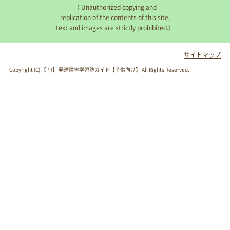
（ Unauthorized copying and
replication of the contents of this site,
text and images are strictly prohibited.）
サイトマップ
Copyright (C) 【PR】
発達障害学習塾ガイド【子供向け】
All Rights Reserved.